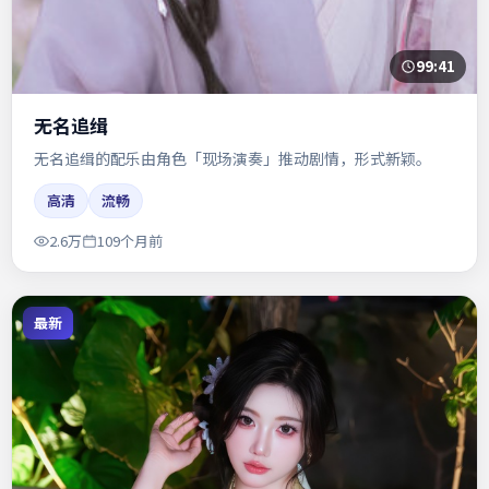
99:41
无名追缉
无名追缉的配乐由角色「现场演奏」推动剧情，形式新颖。
高清
流畅
2.6万
109个月前
最新