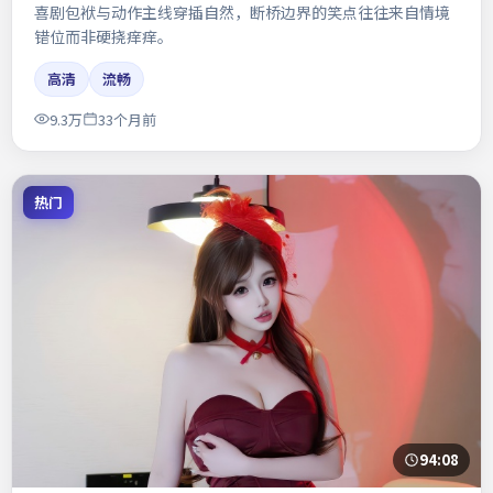
喜剧包袱与动作主线穿插自然，断桥边界的笑点往往来自情境
错位而非硬挠痒痒。
高清
流畅
9.3万
33个月前
热门
94:08