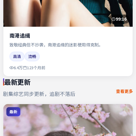
99:16
南港追缉
致敬经典但不抄袭，南港追缉的迷影梗用得克制。
高清
流畅
6.4万
123个月前
最新更新
查看更多
剧集综艺同步更新，追剧不落后
最新