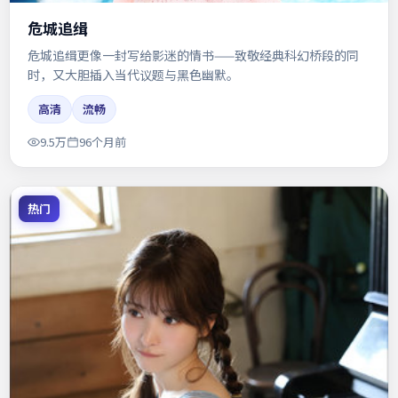
危城追缉
危城追缉更像一封写给影迷的情书——致敬经典科幻桥段的同
时，又大胆插入当代议题与黑色幽默。
高清
流畅
9.5万
96个月前
热门