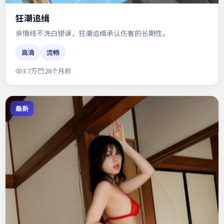
狂潮追缉
亲情线不洗白错误，狂潮追缉承认伤害的长期性。
高清
流畅
3.7万
28个月前
最新