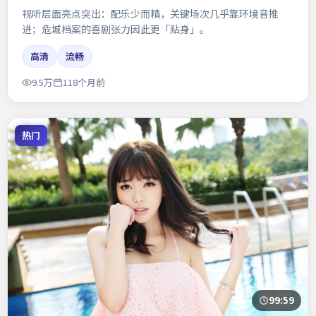
视听层面亮点突出：配乐少而精，关键场次几乎靠环境音推
进；危城档案的喜剧张力因此更「贴身」。
高清
流畅
9.5万
118个月前
热门
99:59