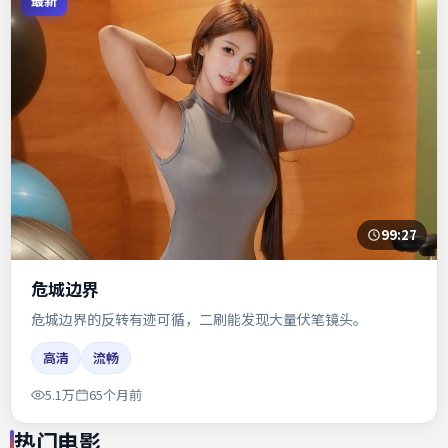
最新
99:27
危城边界
危城边界的反转有迹可循，二刷能发现大量伏笔镜头。
高清
流畅
5.1万
65个月前
热门电影