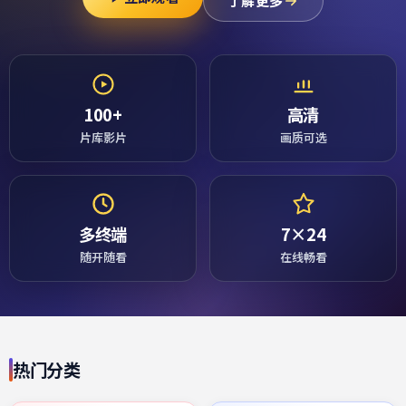
了解更多
100+
高清
片库影片
画质可选
多终端
7×24
随开随看
在线畅看
热门分类