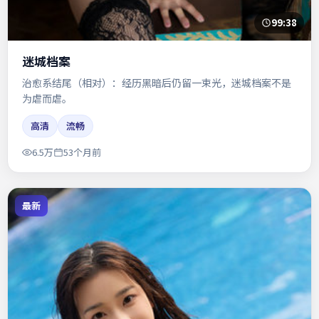
99:38
迷城档案
治愈系结尾（相对）：经历黑暗后仍留一束光，迷城档案不是
为虐而虐。
高清
流畅
6.5万
53个月前
最新