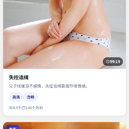
99:19
失控追缉
父子线催泪不煽情，失控追缉靠细节堆情绪。
高清
流畅
8.9千
100个月前