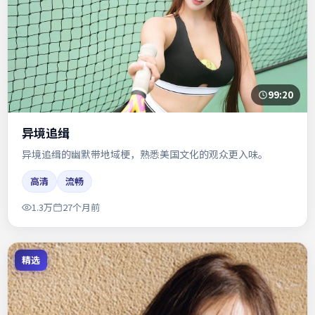
99:20
异境追缉
异境追缉的幽默带地域梗，熟悉美国文化的观众更入味。
高清
流畅
1.3万
27个月前
精选