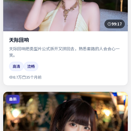
99:17
天际回响
天际回响把类型片公式拆开又拼回去，熟悉套路的人会会心一
笑。
高清
流畅
8.7万
35个月前
最新