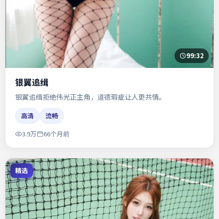
99:32
银翼追缉
银翼追缉拒绝伟光正主角，道德瑕疵让人更共情。
高清
流畅
3.9万
66个月前
精选