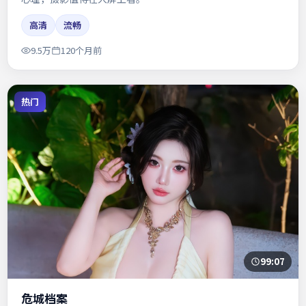
高清
流畅
9.5万
120个月前
热门
99:07
危城档案