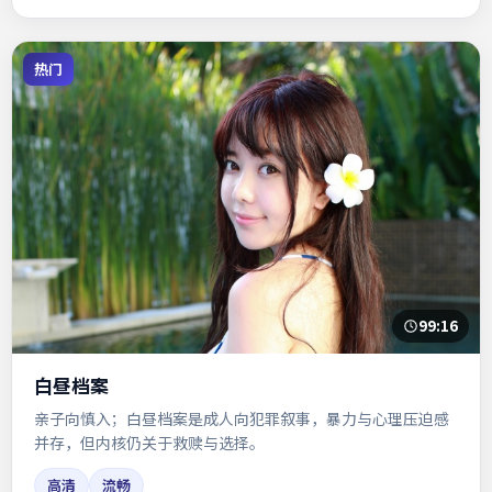
热门
99:16
白昼档案
亲子向慎入；白昼档案是成人向犯罪叙事，暴力与心理压迫感
并存，但内核仍关于救赎与选择。
高清
流畅